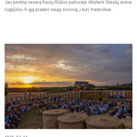
Jau penktą vasarą Kazlų Rūdos pašonėje iškylanti Šiaudų arena
rugpjūčio 9-ąją pradės naują sezoną, į kurį tradiciškai…
READ MORE