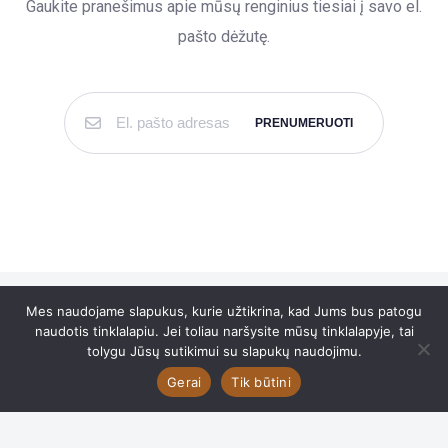
Gaukite pranešimus apie mūsų renginius tiesiai į savo el.
pašto dėžutę.
Mes naudojame slapukus, kurie užtikrina, kad Jums bus patogu
naudotis tinklalapiu. Jei toliau naršysite mūsų tinklalapyje, tai
tolygu Jūsų sutikimui su slapukų naudojimu.
Gerai
Tik būtini
2020 © Liudo Mikalausko koncertai -
Sukurta Tobalt