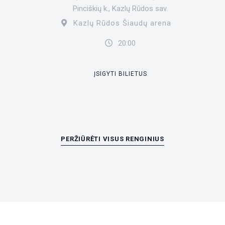
Pinciškių k., Kazlų Rūdos sav.
Kazlų Rūdos Šiaudų arena
20:00
ĮSIGYTI BILIETUS
PERŽIŪRĖTI VISUS RENGINIUS