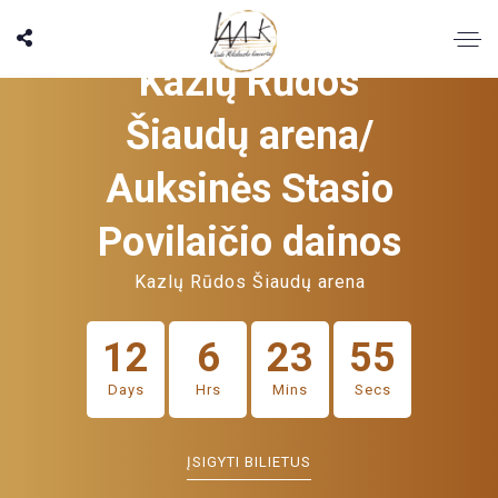
ARTIMIAUSIAS RENGINYS
Kazlų Rūdos
Šiaudų arena/
Auksinės Stasio
Povilaičio dainos
Kazlų Rūdos Šiaudų arena
12
6
23
54
Days
Hrs
Mins
Secs
ĮSIGYTI BILIETUS