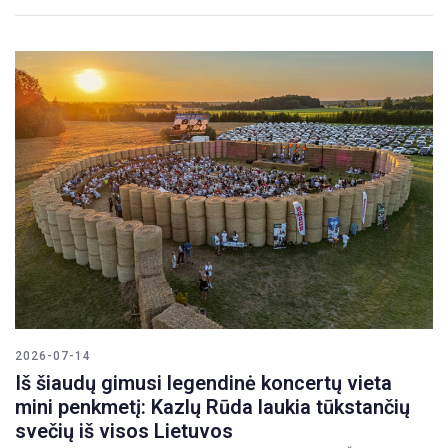
2026-07-14
Iš šiaudų gimusi legendinė koncertų vieta
mini penkmetį: Kazlų Rūda laukia tūkstančių
svečių iš visos Lietuvos