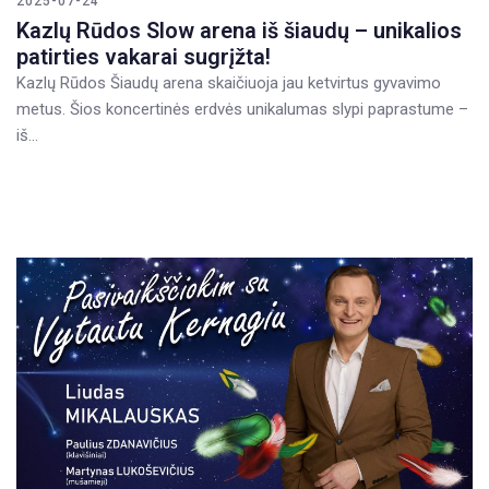
2025-07-24
Kazlų Rūdos Slow arena iš šiaudų – unikalios
patirties vakarai sugrįžta!
Kazlų Rūdos Šiaudų arena skaičiuoja jau ketvirtus gyvavimo
metus. Šios koncertinės erdvės unikalumas slypi paprastume –
iš…
READ MORE