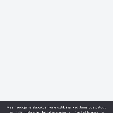
Kauno valtybinio muzikinio teatro baleto šokėjai:
Gintaras Visockis
ir
Justė Vitkutė
Susidomėjote ar turite
klausimų?
Mes naudojame slapukus, kurie užtikrina, kad Jums bus patogu
naudotis tinklalapiu. Jei toliau naršysite mūsų tinklalapyje, tai