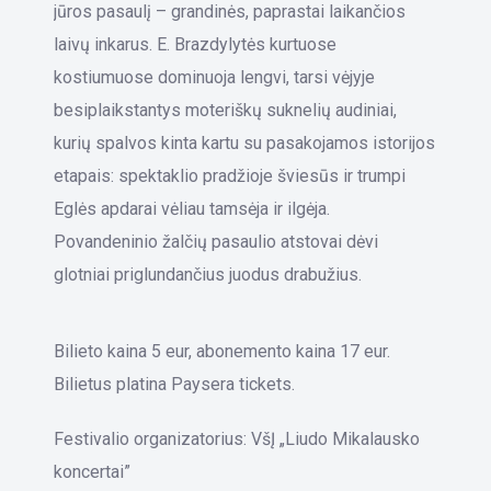
jūros pasaulį – grandinės, paprastai laikančios
laivų inkarus. E. Brazdylytės kurtuose
kostiumuose dominuoja lengvi, tarsi vėjyje
besiplaikstantys moteriškų suknelių audiniai,
kurių spalvos kinta kartu su pasakojamos istorijos
etapais: spektaklio pradžioje šviesūs ir trumpi
Eglės apdarai vėliau tamsėja ir ilgėja.
Povandeninio žalčių pasaulio atstovai dėvi
glotniai priglundančius juodus drabužius.
Bilieto kaina 5 eur, abonemento kaina 17 eur.
Bilietus platina Paysera tickets.
Festivalio organizatorius: VšĮ „Liudo Mikalausko
koncertai”