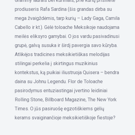
Grammy laurais bei kūriniais, prie kurių prisilietė
prodiuseris Rafa Sardina (šis grandas dirba su
mega žvaigždėmis, tarp kurių – Lady Gaga, Camila
Cabello ir kt.). Gėlė toloache Meksikoje naudojama
meilės eliksyro gamybai. O jos vardu pasivadinusi
grupė, galvą susuka ir širdį pavergia savo kūryba.
Atlikėjos tradicines meksikietiškas melodijas
stilingai perkelia į skirtingus muzikinius
kontekstus, ką puikiai iliustruoja Quisera – bendra
daina su Johnu Legendu. Flor de Toloache
pasirodymus entuziastingai įvertino leidiniai
Rolling Stone, Billboard Magazine, The New York
Times. O jūs pasiruošę egzotiškiems gėlių
kerams svaiginančioje meksikietiškoje fiestoje?