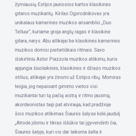
žymiausių Estijos jaunosios kartos klasikinės
gitaros muzikantų. Kirilas Ogorodnikovas yra
unikalaus kamerinės muzikos ansamblio „Duo
Telluur“, kuriame groja anglų ragas ir klasikinė
gitara, narys. Abu atlikėjai be klasikinės kamerinės
muzikos domisi pietietiškais ritmais. Savo
išskirtiniu Astor Piazzola muzikos atlikimu, kuris
apjungia šiuolaikinės, klasikinės ir džiazo muzikos
stilius, atlikėjai yra žinomi už Estijos ribų. Momiras
teigia, jog nepaisant gimimo vietos visi
muzikantai turi tą pačią aistrą ir ritmo jausmą;
akordeonistas taip pat atvirauja, kad pradžioje
šios muzikos atlikimas Šiaurės šalyse kėlė jaudulį
„Atrodė įdomu ir tikras iššūkis tai įgyvendinti čia,
Šiaurės šalyje, kuri vis dar laikoma šalta ir