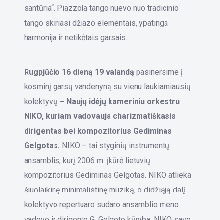
santūria“. Piazzola tango nuevo nuo tradicinio
tango skiriasi džiazo elementais, ypatinga
harmonija ir netikėtais garsais.
Rugpjūčio 16 dieną 19 valandą
pasinersime į
kosminį garsų vandenyną su vienu laukiamiausių
kolektyvų
– Naujų idėjų kameriniu orkestru
NIKO, kuriam vadovauja charizmatiškasis
dirigentas bei kompozitorius Gediminas
Gelgotas.
NIKO – tai styginių instrumentų
ansamblis, kurį 2006 m. įkūrė lietuvių
kompozitorius Gediminas Gelgotas. NIKO atlieka
šiuolaikinę minimalistinę muziką, o didžiąją dalį
kolektyvo repertuaro sudaro ansamblio meno
vadovo ir dirigento G. Gelgoto kūryba. NIKO savo