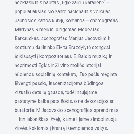
neoklasikinis baletas „Eglė žalčių karalienė“ –
populiariausias šio žanro nacionalinis veikalas.
Jaunosios kartos kūrėjų komanda – choreografas
Martynas Rimeikis, dirigentas Modestas
Barkauskas, scenografas Marijus Jacovskis ir
kostiumų dailininkė Elvita Brazdylytė stengėsi
įsiklausyti į kompozitoriaus E. Balsio muziką ir
neprimesti Eglės ir Žilvino meilės istorijai
nūdienos socialinių kontekstų. Tuo pačiu mėginta
išvengti pasakų inscenizacijoms būdingos
vizualių detalių gausos, todėl naujajame
pastatyme kalba pats šokis, o ne dekoracijos ar
butaforija. M.Jacovskio scenografijos sprendimas
– itin lakoniškas: žvejų kaimelį jame simbolizuoja
virvės, kokiomis į krantą ištempiamos valtys,