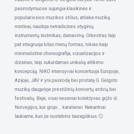
pasirodymuose sujungia klasikinės ir
populiariosios muzikos stilius, atlieka muziką
mintinai, naudoja netradicines styginių
instrumentų technikas, dainavimą. Orkestras taip
pat integruoja kitas menų formas, tokias kaip
minimalistinė choreografija, vizualizacijos ir
dizainas, taip sukurdamas unikalią atlikimo
koncepciją. NIKO intensyviai koncertuoja Europoje,
Azijoje, JAV ir yra pasirodę bei pristatę G. Gelgoto
muziką daugelyje prestižinių koncertų erdvių bei
festivalių. Beje, visai neseniai kolektyvas grįžo iš
Norvegijos, kur grojo…. karalienei. Nekantriai
laukiame, kuo jie nustebins tauragiškius 🙂