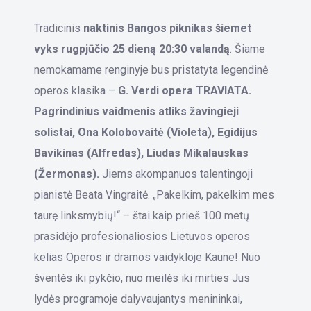
Tradicinis
naktinis
Bangos piknikas šiemet
vyks
rugpjūčio 25 dieną 20:30 valandą
. Šiame
nemokamame renginyje bus pristatyta legendinė
operos klasika –
G. Verdi opera TRAVIATA.
Pagrindinius vaidmenis atliks žavingieji
solistai, Ona Kolobovaitė (Violeta), Egidijus
Bavikinas (Alfredas), Liudas Mikalauskas
(Žermonas).
Jiems akompanuos talentingoji
pianistė Beata Vingraitė. „Pakelkim, pakelkim mes
taurę linksmybių!“ – štai kaip prieš 100 metų
prasidėjo profesionaliosios Lietuvos operos
kelias Operos ir dramos vaidykloje Kaune! Nuo
šventės iki pykčio, nuo meilės iki mirties Jus
lydės programoje dalyvaujantys menininkai,