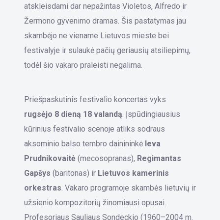
atskleisdami dar nepažintas Violetos, Alfredo ir
Žermono gyvenimo dramas. Šis pastatymas jau
skambėjo ne viename Lietuvos mieste bei
festivalyje ir sulaukė pačių geriausių atsiliepimų,
todėl šio vakaro praleisti negalima.
Priešpaskutinis festivalio koncertas vyks
rugsėjo 8 dieną 18 valandą
. Įspūdingiausius
kūrinius festivalio scenoje atliks sodraus
aksominio balso tembro dainininkė
Ieva
Prudnikovaitė
(mecosopranas),
Regimantas
Gapšys
(baritonas) ir
Lietuvos kamerinis
orkestras
. Vakaro programoje skambės lietuvių ir
užsienio kompozitorių žinomiausi opusai.
Profesoriaus Sauliaus Sondeckio (1960–2004 m.