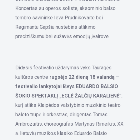
Koncertas su operos soliste, aksominio balso
tembro savininke Ieva Prudnikovaite bei
Regimantu Gapšiu nustebins atlikimo
preciziškumu bei sužavės emocijų įvairove.
Didysis festivalio uždarymas vyks Tauragės
kultūros centre
rugsėjo 22 dieną 18 valandą –
festivalio lankytojai išvys EDUARDO BALSIO
ŠOKIO SPEKTAKLĮ „EGLĖ ŽALČIŲ KARALIENĖ”
,
kurį atliks Klaipėdos valstybinio muzikinio teatro
baleto trupė ir orkestras, dirigentas Tomas
Ambrozaitis, choreografas Martynas Rimeikis. XX
a. lietuvių muzikos klasiko Eduardo Balsio