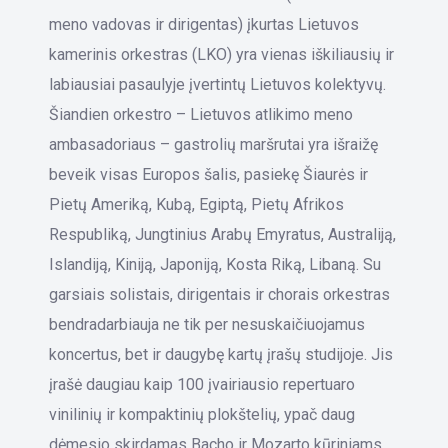
meno vadovas ir dirigentas) įkurtas Lietuvos
kamerinis orkestras (LKO) yra vienas iškiliausių ir
labiausiai pasaulyje įvertintų Lietuvos kolektyvų.
Šiandien orkestro – Lietuvos atlikimo meno
ambasadoriaus – gastrolių maršrutai yra išraižę
beveik visas Europos šalis, pasiekę Šiaurės ir
Pietų Ameriką, Kubą, Egiptą, Pietų Afrikos
Respubliką, Jungtinius Arabų Emyratus, Australiją,
Islandiją, Kiniją, Japoniją, Kosta Riką, Libaną. Su
garsiais solistais, dirigentais ir chorais orkestras
bendradarbiauja ne tik per nesuskaičiuojamus
koncertus, bet ir daugybę kartų įrašų studijoje. Jis
įrašė daugiau kaip 100 įvairiausio repertuaro
vinilinių ir kompaktinių plokštelių, ypač daug
dėmesio skirdamas Bacho ir Mozarto kūriniams.