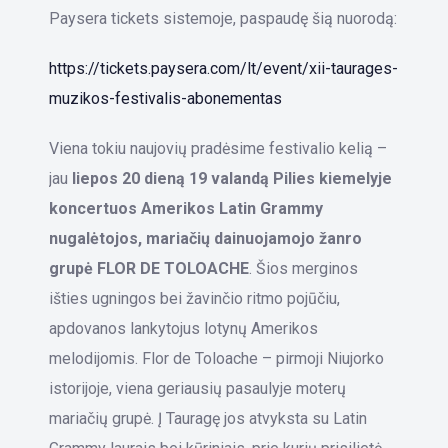
Paysera tickets sistemoje, paspaudę šią nuorodą:
https://tickets.paysera.com/lt/event/xii-taurages-
muzikos-festivalis-abonementas
Viena tokiu naujovių pradėsime festivalio kelią –
jau
liepos 20 dieną 19 valandą Pilies kiemelyje
koncertuos Amerikos Latin Grammy
nugalėtojos, mariačių dainuojamojo žanro
grupė FLOR DE TOLOACHE
. Šios merginos
išties ugningos bei žavinčio ritmo pojūčiu,
apdovanos lankytojus lotynų Amerikos
melodijomis. Flor de Toloache – pirmoji Niujorko
istorijoje, viena geriausių pasaulyje moterų
mariačių grupė. Į Tauragę jos atvyksta su Latin