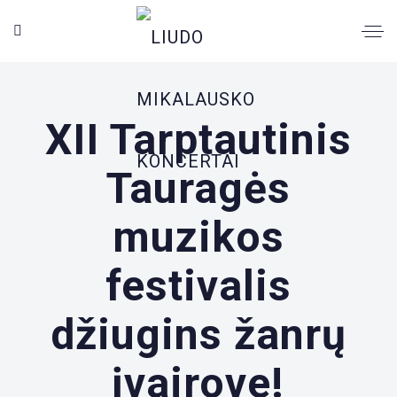
XII Tarptautinis
Tauragės
muzikos
festivalis
džiugins žanrų
įvairove!