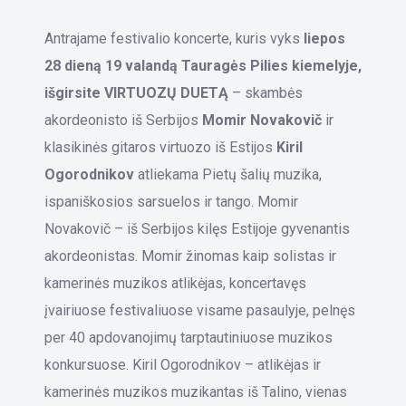
Antrajame festivalio koncerte, kuris vyks
liepos
28 dieną 19 valandą Tauragės Pilies kiemelyje,
išgirsite VIRTUOZŲ DUETĄ
– skambės
akordeonisto iš Serbijos
Momir Novakovič
ir
klasikinės gitaros virtuozo iš Estijos
Kiril
Ogorodnikov
atliekama Pietų šalių muzika,
ispaniškosios sarsuelos ir tango. Momir
Novakovič – iš Serbijos kilęs Estijoje gyvenantis
akordeonistas. Momir žinomas kaip solistas ir
kamerinės muzikos atlikėjas, koncertavęs
įvairiuose festivaliuose visame pasaulyje, pelnęs
per 40 apdovanojimų tarptautiniuose muzikos
konkursuose. Kiril Ogorodnikov – atlikėjas ir
kamerinės muzikos muzikantas iš Talino, vienas