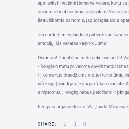
apsilankyti neužmirštamame vakare, kartu su 
dainomis bent mintimis paplaukioti Venecijos 
lietuviškomis dainomis, įspūdingiausiais ope
Jei norite bent valandėlei pabėgti nuo kasdien
emocijų, šis vakaras kaip tik Jums!
Dėmesio! Pagal šiuo metu galiojančius LR Vy
• Renginio metu privaloma dėvėti medicinines
• Į koncertus draudžiama eiti, jei turite ūmių 
infekcijų (čiaudėjate, kosėjate), karščiuojate.
simptomus, į renginį nebus įleidžiami ir pinig
Renginio organizatorius: VšĮ „Liudo Mikalausk
SHARE: