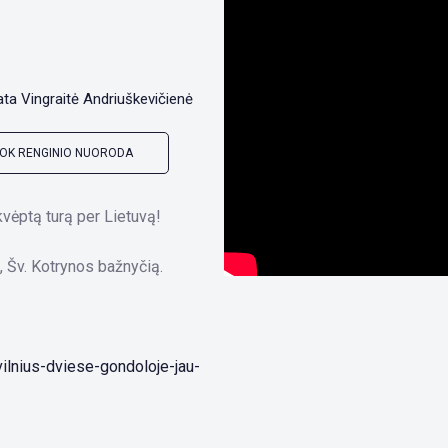
ta Vingraitė Andriuškevičienė
OK RENGINIO NUORODA
kvėptą turą per Lietuvą!
, Šv. Kotrynos bažnyčią.
/vilnius-dviese-gondoloje-jau-