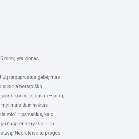
15 metų yra vienas
tė! Jų nepaprastas gebėjimas
s sukuria betarpišką
ijusti koncerto dalimi – ploti,
u mylimais dainininkais.
le mio“ ir pamačius, kaip
ėjai nusprendė ryžtis ir 15
ietuvą. Nepraleiskite progos