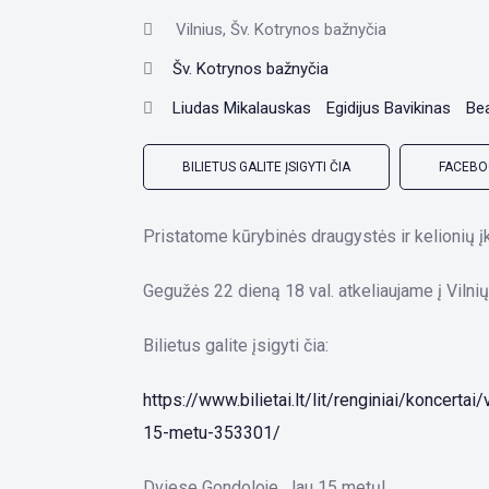
Vilnius, Šv. Kotrynos bažnyčia
Šv. Kotrynos bažnyčia
Liudas Mikalauskas
Egidijus Bavikinas
Bea
BILIETUS GALITE ĮSIGYTI ČIA
FACEBO
Pristatome kūrybinės draugystės ir kelionių į
Gegužės 22 dieną 18 val. atkeliaujame į Vilnių
Bilietus galite įsigyti čia:
https://www.bilietai.lt/lit/renginiai/koncertai
15-metu-353301/
Dviese Gondoloje. Jau 15 metų!