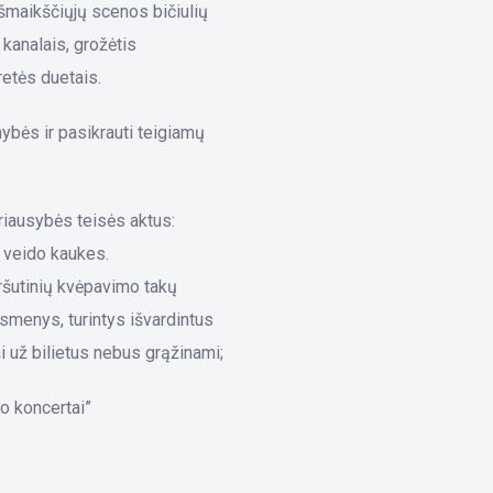
šmaikščiųjų scenos bičiulių
kanalais, grožėtis
retės duetais.
ybės ir pasikrauti teigiamų
riausybės teisės aktus:
 veido kaukes.
viršutinių kvėpavimo takų
 Asmenys, turintys išvardintus
ai už bilietus nebus grąžinami;
o koncertai”