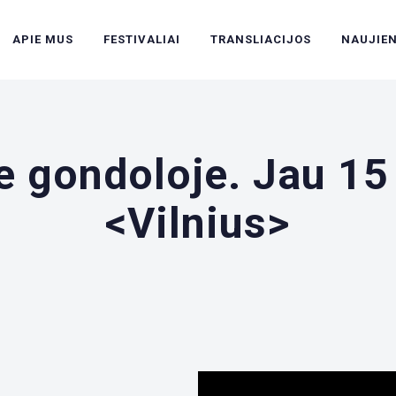
APIE MUS
FESTIVALIAI
TRANSLIACIJOS
NAUJIE
e gondoloje. Jau 15
<Vilnius>
';