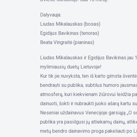
Dalyvauja:
Liudas Mikalauskas (bosas)
Egidijus Bavikinas (tenoras)
Beata Vingraitė (pianinas)
Liudas Mikalauskas ir Egidijus Bavikinas jau 
mylimiausių duetų Lietuvoje!
Kur tik jie nuvyksta, ten iš karto gimsta šven
bendrauti su publika, subtilus humoro jausma
atmosferą, kuri kiekvienam žiūrovui leidžia pas
dainuoti, šokti ir nubraukti juoko ašarą kartu s
Neseniai uždainavus Venecijoje garsiąją „O so
publika yra pasiilgusi jų atliekamų dainų, atlik
metų bendro dainavimo proga pakeliauti po L