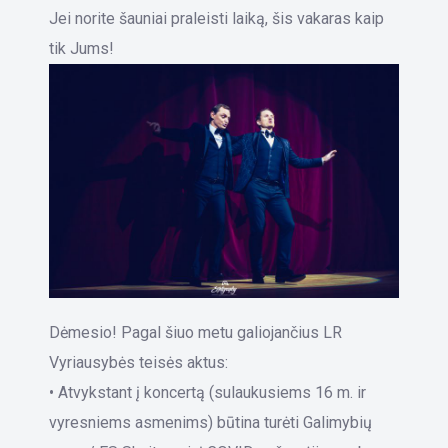
Jei norite šauniai praleisti laiką, šis vakaras kaip
tik Jums!
Dėmesio! Pagal šiuo metu galiojančius LR
Vyriausybės teisės aktus:
• Atvykstant į koncertą (sulaukusiems 16 m. ir
vyresniems asmenims) būtina turėti Galimybių