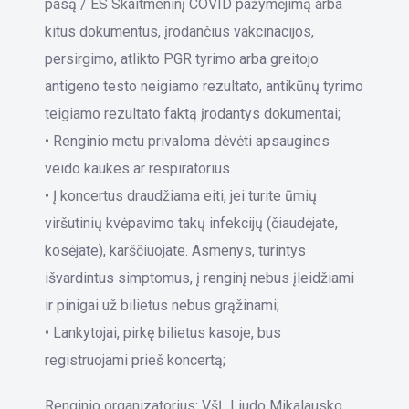
pasą / ES Skaitmeninį COVID pažymėjimą arba
kitus dokumentus, įrodančius vakcinacijos,
persirgimo, atlikto PGR tyrimo arba greitojo
antigeno testo neigiamo rezultato, antikūnų tyrimo
teigiamo rezultato faktą įrodantys dokumentai;
• Renginio metu privaloma dėvėti apsaugines
veido kaukes ar respiratorius.
• Į koncertus draudžiama eiti, jei turite ūmių
viršutinių kvėpavimo takų infekcijų (čiaudėjate,
kosėjate), karščiuojate. Asmenys, turintys
išvardintus simptomus, į renginį nebus įleidžiami
ir pinigai už bilietus nebus grąžinami;
• Lankytojai, pirkę bilietus kasoje, bus
registruojami prieš koncertą;
Renginio organizatorius: VšĮ „Liudo Mikalausko