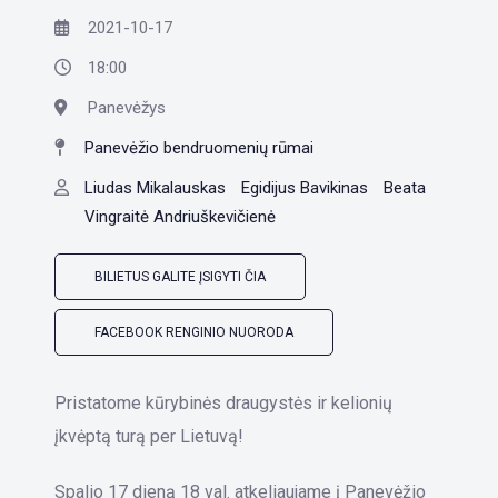
2021-10-17
18:00
Panevėžys
Panevėžio bendruomenių rūmai
Liudas Mikalauskas
Egidijus Bavikinas
Beata
Vingraitė Andriuškevičienė
BILIETUS GALITE ĮSIGYTI ČIA
FACEBOOK RENGINIO NUORODA
Pristatome kūrybinės draugystės ir kelionių
įkvėptą turą per Lietuvą!
Spalio 17 dieną 18 val. atkeliaujame į Panevėžio