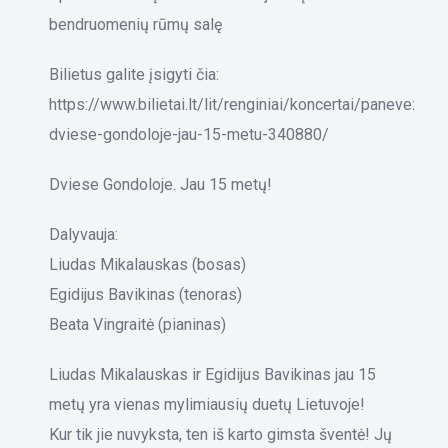
bendruomenių rūmų salę
Bilietus galite įsigyti čia:
https://www.bilietai.lt/lit/renginiai/koncertai/panevezys-
dviese-gondoloje-jau-15-metu-340880/
Dviese Gondoloje. Jau 15 metų!
Dalyvauja:
Liudas Mikalauskas (bosas)
Egidijus Bavikinas (tenoras)
Beata Vingraitė (pianinas)
Liudas Mikalauskas ir Egidijus Bavikinas jau 15
metų yra vienas mylimiausių duetų Lietuvoje!
Kur tik jie nuvyksta, ten iš karto gimsta šventė! Jų