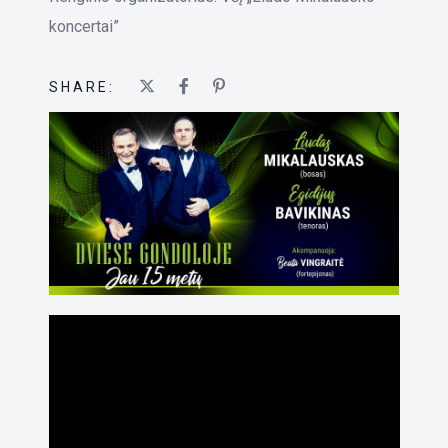
koncertai”
SHARE:
';