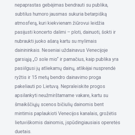
nepaprastas gebėjimas bendrauti su publika,
subtilus humoro jausmas sukuria betarpišką
atmosferą, kuri kiekvienam žiūrovui leidžia
pasijusti koncerto dalimi – ploti, dainuoti, šokti ir
nubraukti juoko ašarą kartu su mylimais
dainininkais. Neseniai uždainavus Venecijoje
garsiąją „O sole mio“ ir pamačius, kaip publika yra
pasiilgusi jų atliekamų dainų, atlikėjai nusprendė
ryžtis ir 15 metų bendro dainavimo proga
pakeliauti po Lietuvą. Nepraleiskite progos
apsilankyti neužmirštamame vakare, kartu su
šmaikščiųjų scenos bičiulių dainomis bent
mintimis paplaukioti Venecijos kanalais, grožėtis
lietuviškomis dainomis, įspūdingiausiais operetės
duetais.