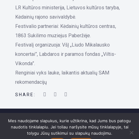
LR Kultūros ministerija, Lietuvos kultūros taryba,
Kėdainių rajono savivaldybė.
Festivalio partneriai: Kėdainių kultūros centras,
1863 Sukilimo muziejus Paberžėje.
Festivalį organizuoja: VšĮ „Liudo Mikalausko
koncertai”, Labdaros ir paramos fondas „Viltis-
Vikonda”.
Renginiai vyks lauke, laikantis aktualių SAM
rekomendacijų
SHARE:
Mes naudojame slapukus, kurie užtikrina, kad Jums bus patogu
naudotis tinklalapiu. Jei toliau naršysite mūsų tinklalapyje, tai
tolygu Jūsų sutikimui su slapukų naudojimu.