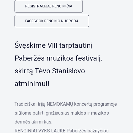
REGISTRACIJA Į RENGINĮ ČIA
FACEBOOK RENGINIO NUORODA
Švęskime VIII tarptautinį
Paberžės muzikos festivalį,
skirtą Tėvo Stanislovo
atminimui!
Tradiciškai trijų NEMOKAMŲ koncertų programoje
siūlome patirti gražiausias maldos ir muzikos
dermės akimirkas.
RENGINIAI VYKS LAUKE Paberžės bažnyčios