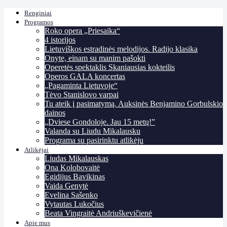
Renginiai
Programos
Roko opera „Priesaika“
4 istorijos
Lietuviškos estradinės melodijos. Radijo klasika
Onyte, einam su manim pašokti
Operetės spektaklis Skaniausias kokteilis
Operos GALA koncertas
„Pagaminta Lietuvoje“
Tėvo Stanislovo varpai
Tu ateik į pasimatymą. Auksinės Benjamino Gorbulskio
dainos
„Dviese Gondoloje. Jau 15 metų!”
Valanda su Liudu Mikalausku
Programa su pasirinktu atlikėju
Atlikėjai
Liudas Mikalauskas
Ona Kolobovaitė
Egidijus Bavikinas
Vaida Genytė
Evelina Sašenko
Vytautas Lukočius
Beata Vingraitė Andriuškevičienė
Apie mus