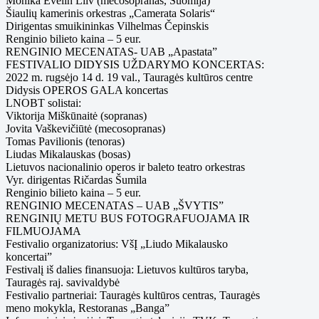
Monika Evelin Liiv (mecosopranas, Suomija)
Šiaulių kamerinis orkestras „Camerata Solaris“
Dirigentas smuikininkas Vilhelmas Čepinskis
Renginio bilieto kaina – 5 eur.
RENGINIO MECENATAS- UAB „Apastata”
FESTIVALIO DIDYSIS UŽDARYMO KONCERTAS:
2022 m. rugsėjo 14 d. 19 val., Tauragės kultūros centre
Didysis OPEROS GALA koncertas
LNOBT solistai:
Viktorija Miškūnaitė (sopranas)
Jovita Vaškevičiūtė (mecosopranas)
Tomas Pavilionis (tenoras)
Liudas Mikalauskas (bosas)
Lietuvos nacionalinio operos ir baleto teatro orkestras
Vyr. dirigentas Ričardas Šumila
Renginio bilieto kaina – 5 eur.
RENGINIO MECENATAS – UAB „ŠVYTIS”
RENGINIŲ METU BUS FOTOGRAFUOJAMA IR
FILMUOJAMA
Festivalio organizatorius: VšĮ „Liudo Mikalausko
koncertai”
Festivalį iš dalies finansuoja: Lietuvos kultūros taryba,
Tauragės raj. savivaldybė
Festivalio partneriai: Tauragės kultūros centras, Tauragės
meno mokykla, Restoranas „Banga”