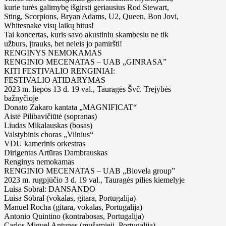
kurie turės galimybę išgirsti geriausius Rod Stewart,
Sting, Scorpions, Bryan Adams, U2, Queen, Bon Jovi,
Whitesnake visų laikų hitus!
Tai koncertas, kuris savo akustiniu skambesiu ne tik
užburs, įtrauks, bet neleis jo pamiršti!
RENGINYS NEMOKAMAS
RENGINIO MECENATAS – UAB „GINRASA”
KITI FESTIVALIO RENGINIAI:
FESTIVALIO ATIDARYMAS
2023 m. liepos 13 d. 19 val., Tauragės Švč. Trejybės
bažnyčioje
Donato Zakaro kantata „MAGNIFICAT“
Aistė Pilibavičiūtė (sopranas)
Liudas Mikalauskas (bosas)
Valstybinis choras „Vilnius“
VDU kamerinis orkestras
Dirigentas Artūras Dambrauskas
Renginys nemokamas
RENGINIO MECENATAS – UAB „Biovela group”
2023 m. rugpjūčio 3 d. 19 val., Tauragės pilies kiemelyje
Luisa Sobral: DANSANDO
Luisa Sobral (vokalas, gitara, Portugalija)
Manuel Rocha (gitara, vokalas, Portugalija)
Antonio Quintino (kontrabosas, Portugalija)
Carlos Miguel Antunes (mušamieji, Portugalija)