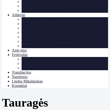
„Dviese Gondoloje. Jau 15 metų!”
Valanda su Liudu Mikalausku
Programa su pasirinktu atlikėju
Atlikėjai
Liudas Mikalauskas
Ona Kolobovaitė
Egidijus Bavikinas
Vaida Genytė
Evelina Sašenko
Vytautas Lukočius
Beata Vingraitė Andriuškevičienė
Apie mus
Festivaliai
Tauragės
Paberžės
Skarulių
Transliacijos
Naujienos
Liudas Mikalauskas
Kontaktai
Tauragės