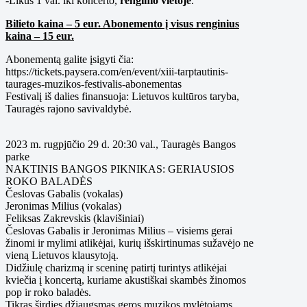
-Likus 1 val. iki koncerto,
renginio vietoje
.
Bilieto kaina – 5 eur. Abonemento į visus renginius
kaina – 15 eur.
Abonementą galite įsigyti čia:
https://tickets.paysera.com/en/event/xiii-tarptautinis-
taurages-muzikos-festivalis-abonementas
Festivalį iš dalies finansuoja: Lietuvos kultūros taryba,
Tauragės rajono savivaldybė.
2023 m. rugpjūčio 29 d. 20:30 val., Tauragės Bangos
parke
NAKTINIS BANGOS PIKNIKAS: GERIAUSIOS
ROKO BALADĖS
Česlovas Gabalis (vokalas)
Jeronimas Milius (vokalas)
Feliksas Zakrevskis (klavišiniai)
Česlovas Gabalis ir Jeronimas Milius – visiems gerai
žinomi ir mylimi atlikėjai, kurių išskirtinumas sužavėjo ne
vieną Lietuvos klausytoją.
Didžiulę charizmą ir sceninę patirtį turintys atlikėjai
kviečia į koncertą, kuriame akustiškai skambės žinomos
pop ir roko baladės.
Tikras širdies džiaugsmas geros muzikos mylėtojams,