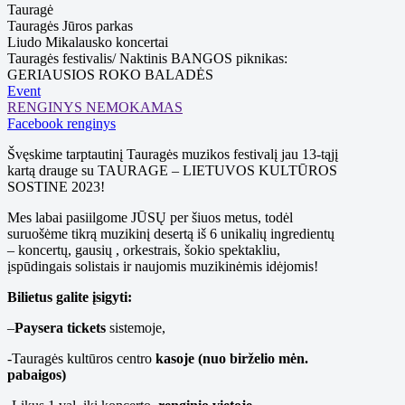
Tauragė
Tauragės Jūros parkas
Liudo Mikalausko koncertai
Tauragės festivalis/ Naktinis BANGOS piknikas:
GERIAUSIOS ROKO BALADĖS
Event
RENGINYS NEMOKAMAS
Facebook renginys
Švęskime tarptautinį Tauragės muzikos festivalį jau 13-tąjį
kartą drauge su TAURAGE – LIETUVOS KULTŪROS
SOSTINE 2023!
Mes labai pasiilgome JŪSŲ per šiuos metus, todėl
suruošėme tikrą muzikinį desertą iš 6 unikalių ingredientų
– koncertų, gausių , orkestrais, šokio spektakliu,
įspūdingais solistais ir naujomis muzikinėmis idėjomis!
Bilietus galite įsigyti:
–
Paysera tickets
sistemoje,
-Tauragės kultūros centro
kasoje (nuo birželio mėn.
pabaigos)