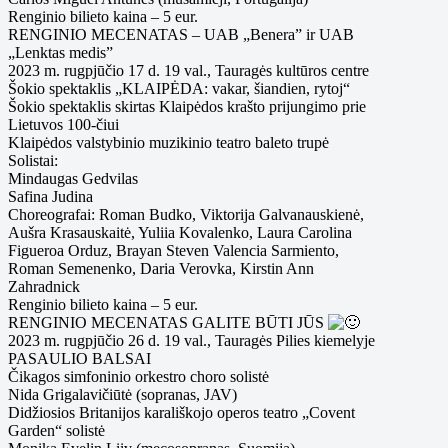
Renginio bilieto kaina – 5 eur.
RENGINIO MECENATAS – UAB „Benera” ir UAB
„Lenktas medis”
2023 m. rugpjūčio 17 d. 19 val., Tauragės kultūros centre
Šokio spektaklis „KLAIPĖDA: vakar, šiandien, rytoj“
Šokio spektaklis skirtas Klaipėdos krašto prijungimo prie
Lietuvos 100-čiui
Klaipėdos valstybinio muzikinio teatro baleto trupė
Solistai:
Mindaugas Gedvilas
Safina Judina
Choreografai: Roman Budko, Viktorija Galvanauskienė,
Aušra Krasauskaitė, Yuliia Kovalenko, Laura Carolina
Figueroa Orduz, Brayan Steven Valencia Sarmiento,
Roman Semenenko, Daria Verovka, Kirstin Ann
Zahradnick
Renginio bilieto kaina – 5 eur.
RENGINIO MECENATAS GALITE BŪTI JŪS
2023 m. rugpjūčio 26 d. 19 val., Tauragės Pilies kiemelyje
PASAULIO BALSAI
Čikagos simfoninio orkestro choro solistė
Nida Grigalavičiūtė (sopranas, JAV)
Didžiosios Britanijos karališkojo operos teatro „Covent
Garden“ solistė