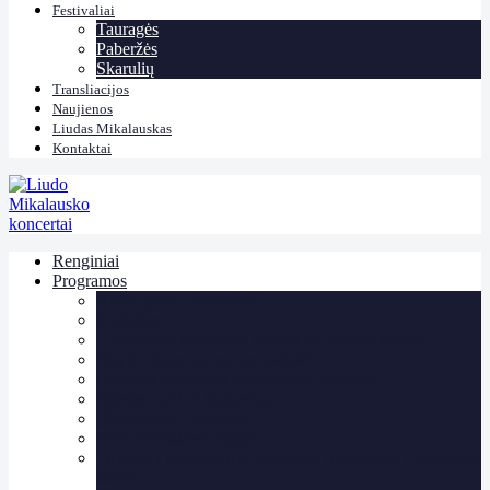
Festivaliai
Tauragės
Paberžės
Skarulių
Transliacijos
Naujienos
Liudas Mikalauskas
Kontaktai
Renginiai
Programos
Roko opera „Priesaika“
4 istorijos
Lietuviškos estradinės melodijos. Radijo klasika
Onyte, einam su manim pašokti
Operetės spektaklis Skaniausias kokteilis
Operos GALA koncertas
„Pagaminta Lietuvoje“
Tėvo Stanislovo varpai
Tu ateik į pasimatymą. Auksinės Benjamino Gorbulskio
dainos